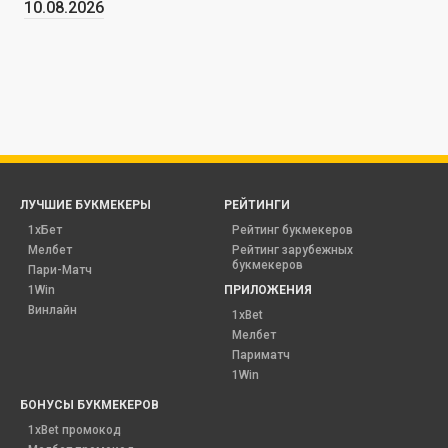
10.08.2026
ЛУЧШИЕ БУКМЕКЕРЫ
РЕЙТИНГИ
1хБет
Рейтинг букмекеров
Мелбет
Рейтинг зарубежных
букмекеров
Пари-Матч
1Win
ПРИЛОЖЕНИЯ
Винлайн
1xBet
Мелбет
Париматч
1Win
БОНУСЫ БУКМЕКЕРОВ
1xBet промокод