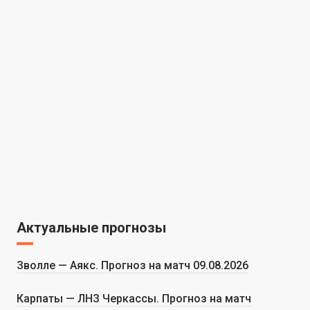
Актуальные прогнозы
Зволле — Аякс. Прогноз на матч 09.08.2026
Карпаты — ЛНЗ Черкассы. Прогноз на матч