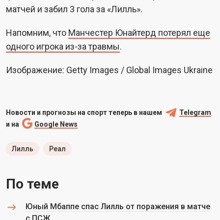
матчей и забил 3 гола за «Лилль».
Напомним, что
Манчестер Юнайтерд потерял еще
одного игрока из-за травмы
.
Изображение: Getty Images / Global Images Ukraine
Новости и прогнозы на спорт теперь в нашем
Telegram
и на
Google News
Лилль
Реал
По теме
Юный Мбаппе спас Лилль от поражения в матче
с ПСЖ