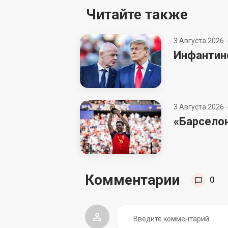
Читайте также
3 Августа 2026 -
Инфантин
3 Августа 2026 -
«Барселон
Комментарии
0