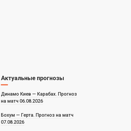
Актуальные прогнозы
Динамо Киев — Карабах. Прогноз
на матч 06.08.2026
Бохум — Герта. Прогноз на матч
07.08.2026