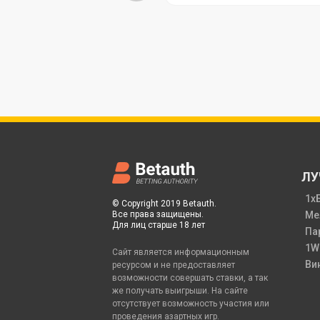
ЛУ
1х
© Copyright 2019 Betauth.
Все права защищены.
Ме
Для лиц старше 18 лет
Па
1W
Сайт является информационным
Ви
ресурсом и не предоставляет
возможности совершать ставки, а так
же получать выигрыши. На сайте
отсутствует возможность участия или
проведения азартных игр.