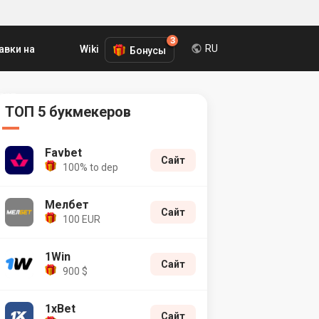
3
RU
авки на
Wiki
Бонусы
орт
ТОП 5 букмекеров
Favbet
Сайт
100% to dep
Мелбет
Сайт
100 EUR
1Win
Сайт
900 $
1xBet
Сайт