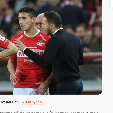
от Betauth -
5 000 рублей