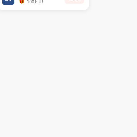
100 EUR