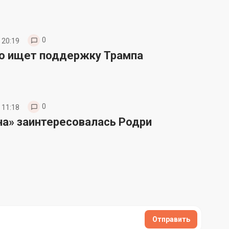
0
 20:19
о ищет поддержку Трампа
0
 11:18
а» заинтересовалась Родри
Отправить