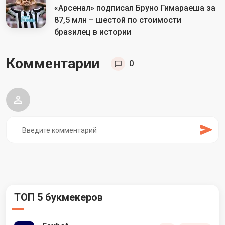
«Арсенал» подписал Бруно Гимараеша за
87,5 млн – шестой по стоимости
бразилец в истории
Комментарии
0
ТОП 5 букмекеров