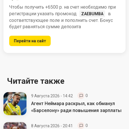
Чтобы получить +6500 р. на счет необходимо при
регистрации указать промокод
в
ZAEBUMBA
соответствующее поле и пополнить счет. Бонус
будет равняться сумме депозита
Перейти на сайт
Читайте также
0
9 Августа 2026 - 14:42
Агент Неймара раскрыл, как обманул
«Барселону» ради повышения зарплаты
0
8 Августа 2026 - 20:41