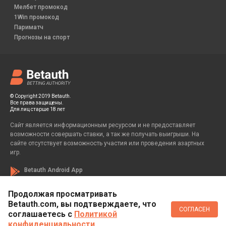
Мелбет промокод
1Win промокод
Париматч
Прогнозы на спорт
© Copyright 2019 Betauth.
Все права защищены.
Для лиц старше 18 лет
Сайт является информационным ресурсом и не предоставляет
возможности совершать ставки, а так же получать выигрыши. На
сайте отсутствует возможность участия или проведения азартных
игр.
Betauth Android App
Продолжая просматривать
Betauth.com, вы подтверждаете, что
Если вы заметили у себя признаки зависимости от азартных игр, вы
СОГЛАСЕН
всегда можете обратиться за помощью к специалисту:
соглашаетесь c
Политикой
конфиденциальности