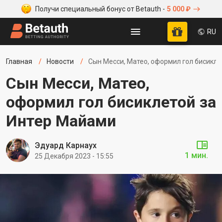
Получи специальный бонус от Betauth -
5 000 ₽
RU
Главная
Новости
Сын Месси, Матео, оформил гол бисикл
Сын Месси, Матео,
оформил гол бисиклетой за
Интер Майами
Эдуард Карнаух
1 мин.
25 Декабря 2023 - 15:55