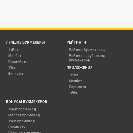
ЛУЧШИЕ БУКМЕКЕРЫ
РЕЙТИНГИ
1хБет
Рейтинг букмекеров
Мелбет
Рейтинг зарубежных
букмекеров
Пари-Матч
1Win
ПРИЛОЖЕНИЯ
Винлайн
1xBet
Мелбет
Париматч
1Win
БОНУСЫ БУКМЕКЕРОВ
1xBet промокод
Мелбет промокод
1Win промокод
Париматч