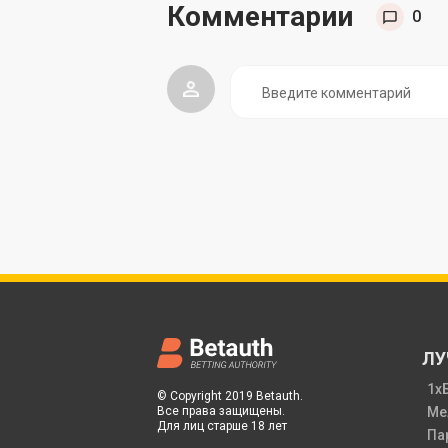
Комментарии
0
ЛУ
1х
© Copyright 2019 Betauth.
Все права защищены.
Ме
Для лиц старше 18 лет
Па