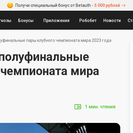
Получи специальный бонус от Betauth -
5 000 рублей
гнозы
Бонусы
Приложения
Робобет
Новости
Ст
1xBet
Мелбет
сп
уфинальные пары клубного чемпионата мира 2023 года
Мелбет
1xBet
 полуфинальные
Париматч
Париматч
 чемпионата мира
Лига Ставок
1Win
1Win
Винлайн
1 мин. чтения