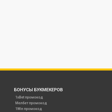
БОНУСЫ БУКМЕКЕРОВ
1xBet промокод
Мелбет промокод
1Win промокод