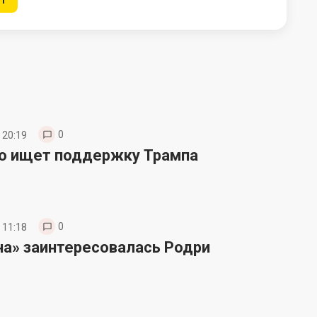
йт
0
 20:19
о ищет поддержку Трампа
0
 11:18
а» заинтересовалась Родри