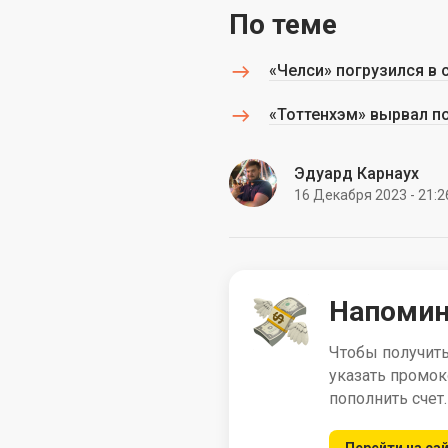
По теме
«Челси» погрузился в 
«Тоттенхэм» вырвал п
Эдуард Карнаух
16 Декабря 2023 - 21:2
Напомин
Чтобы получить
указать промо
пополнить счет