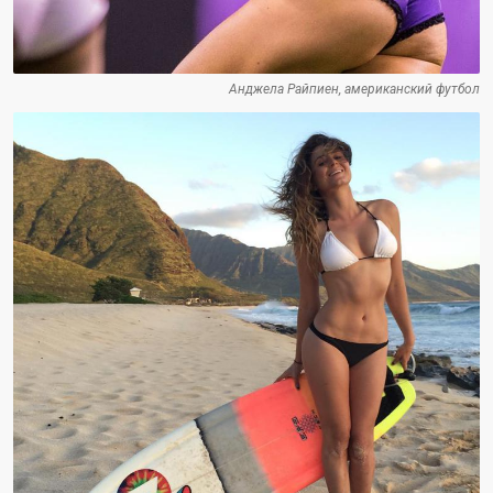
Анджела Райпиен, американский футбол