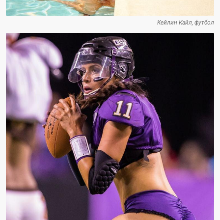
Кейлин Кайл, футбол