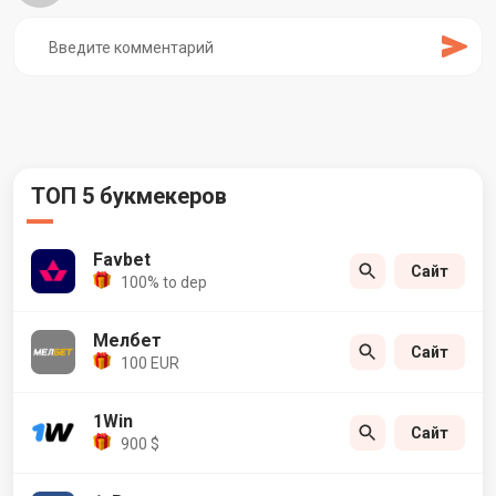
ТОП 5 букмекеров
Favbet
Сайт
100% to dep
Мелбет
Сайт
100 EUR
1Win
Сайт
900 $