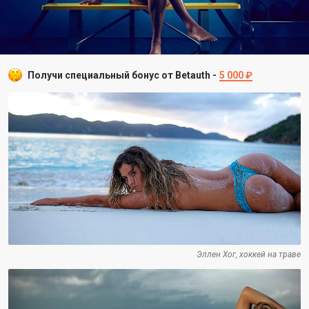
Получи специальный бонус от Betauth -
5 000 ₽
Эллен Хог, хоккей на траве