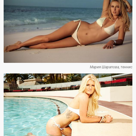
Мария Шарапова, теннис