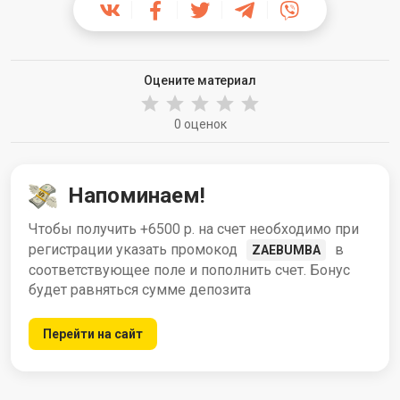
Оцените материал
0 оценок
Напоминаем!
Чтобы получить +6500 р. на счет необходимо при
регистрации указать промокод
в
ZAEBUMBA
соответствующее поле и пополнить счет. Бонус
будет равняться сумме депозита
Перейти на сайт