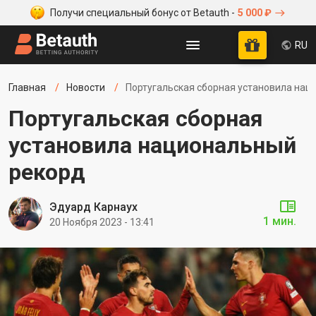
Получи специальный бонус от Betauth -
5 000 ₽
RU
Главная
Новости
Португальская сборная установила нац
Португальская сборная
установила национальный
рекорд
Эдуард Карнаух
1 мин.
20 Ноября 2023 - 13:41