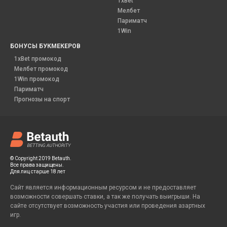
1xBet
Мелбет
Париматч
1Win
БОНУСЫ БУКМЕКЕРОВ
1xBet промокод
Мелбет промокод
1Win промокод
Париматч
Прогнозы на спорт
© Copyright 2019 Betauth.
Все права защищены.
Для лиц старше 18 лет
Сайт является информационным ресурсом и не предоставляет
возможности совершать ставки, а так же получать выигрыши. На
сайте отсутствует возможность участия или проведения азартных
игр.