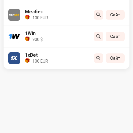
Мелбет
Сайт
100 EUR
1Win
Сайт
900 $
1xBet
Сайт
100 EUR