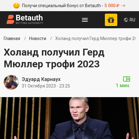
Получи специальный бонус от Betauth -
5 000 ₽
RU
Главная
Новости
Холанд получил Герд Мюллер трофи 20
Холанд получил Герд
Мюллер трофи 2023
Эдуард Карнаух
1 мин.
31 Октября 2023 - 23:25