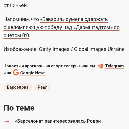
от ничьей.
Напомним, что
«Бавария» сумела одержать
ошеломляющую победу над «Дармштадтом» со
счетом 8:0
.
Изображение: Getty Images / Global Images Ukraine
Новости и прогнозы на спорт теперь в нашем
Telegram
и на
Google News
Барселона
Реал
По теме
«Барселона» заинтересовалась Родри