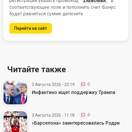
регистрации указать промокод
в
ZAEBUMBA
соответствующее поле и пополнить счет. Бонус
будет равняться сумме депозита
Перейти на сайт
Читайте также
0
3 Августа 2026 - 20:19
Инфантино ищет поддержку Трампа
0
3 Августа 2026 - 11:18
«Барселона» заинтересовалась Родри