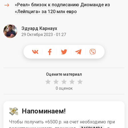
«Реал» близок к подписанию Диоманде из
«Лейпцига» за 120 млн евро
Эдуард Карнаух
29 Октября 2023 - 01:27
Оцените материал
0 оценок
Напоминаем!
Чтобы получить +6500 р. на счет необходимо при