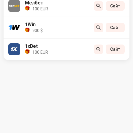
Мелбет
Сайт
100 EUR
1Win
Сайт
900 $
1xBet
Сайт
100 EUR