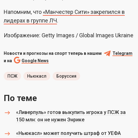
Напомним, что
«Манчестер Сити» закрепился в
лидерах в группе ЛЧ
.
Изображение: Getty Images / Global Images Ukraine
Новости и прогнозы на спорт теперь в нашем
Telegram
и на
Google News
ПСЖ
Ньюкасл
Боруссия
По теме
«Ливерпуль» готов выкупить игрока у ПСЖ за
150 млн: он не нужен Энрике
«Ньюкасл» может получить штраф от УЕФА