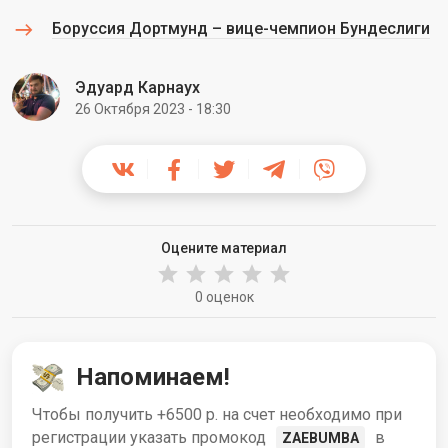
Боруссия Дортмунд – вице-чемпион Бундеслиги
Эдуард Карнаух
26 Октября 2023 - 18:30
Оцените материал
0 оценок
Напоминаем!
Чтобы получить +6500 р. на счет необходимо при
регистрации указать промокод
в
ZAEBUMBA