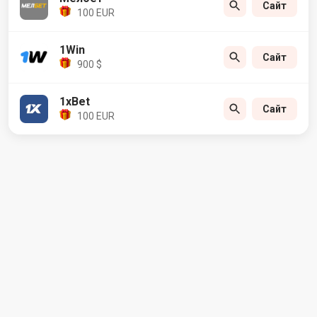
Сайт
100 EUR
1Win
Сайт
900 $
1xBet
Сайт
100 EUR