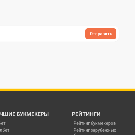
Отправить
ЧШИЕ БУКМЕКЕРЫ
РЕЙТИНГИ
Бет
Рейтинг букмекеров
лбет
Рейтинг зарубежных