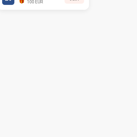
100 EUR