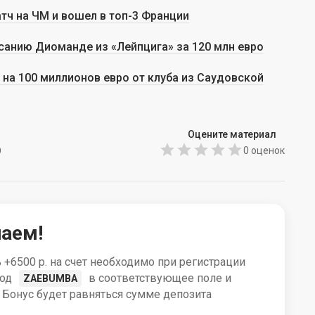
тч на ЧМ и вошел в топ-3 Франции
санию Диоманде из «Лейпцига» за 120 млн евро
 на 100 миллионов евро от клуба из Саудовской
Оцените материал
0 оценок
9
аем!
 +6500 р. на счет необходимо при регистрации
код
в соответствующее поле и
ZAEBUMBA
. Бонус будет равняться сумме депозита