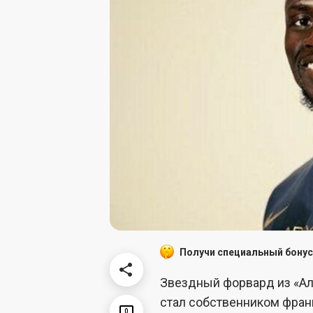
Получи специальный бонус 
Звездный форвард из «Аль
стал собственником франц
0