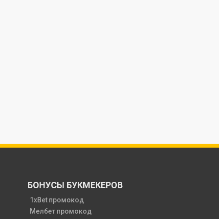
БОНУСЫ БУКМЕКЕРОВ
1xBet промокод
Мелбет промокод