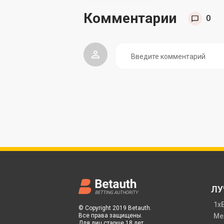
Комментарии
0
ЛУ
1х
© Copyright 2019 Betauth.
Все права защищены.
Ме
Для лиц старше 18 лет