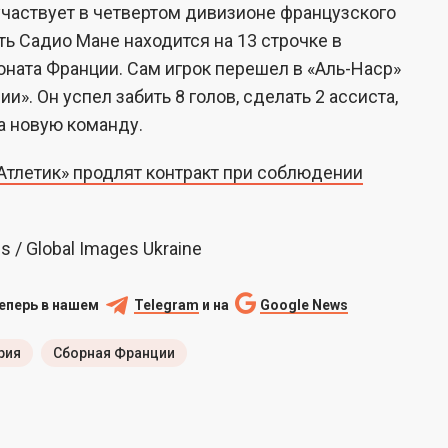
участвует в четвертом дивизионе французского
ь Садио Мане находится на 13 строчке в
ната Франции. Сам игрок перешел в «Аль-Наср»
». Он успел забить 8 голов, сделать 2 ассиста,
а новую команду.
Атлетик» продлят контракт при соблюдении
 / Global Images Ukraine
теперь в нашем
Telegram
и на
Google News
рия
Сборная Франции