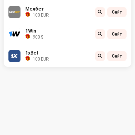
Мелбет
Сайт
100 EUR
1Win
Сайт
900 $
1xBet
Сайт
100 EUR