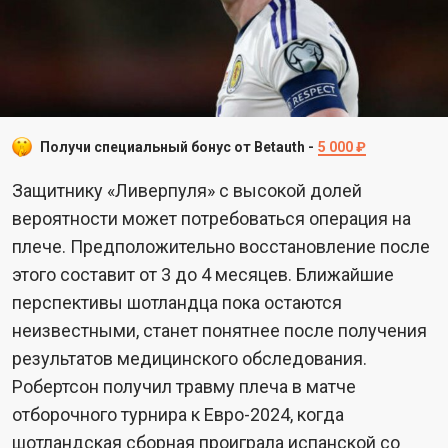
Получи специальный бонус от Betauth -
5 000 ₽
Защитнику «Ливерпуля» с высокой долей
вероятности может потребоваться операция на
плече. Предположительно восстановление после
этого составит от 3 до 4 месяцев. Ближайшие
перспективы шотландца пока остаются
неизвестными, станет понятнее после получения
результатов медицинского обследования.
Робертсон получил травму плеча в матче
отборочного турнира к Евро-2024, когда
шотландская сборная проиграла испанской со