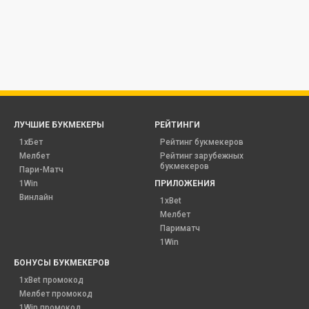
ЛУЧШИЕ БУКМЕКЕРЫ
РЕЙТИНГИ
1хБет
Рейтинг букмекеров
Мелбет
Рейтинг зарубежных
букмекеров
Пари-Матч
1Win
ПРИЛОЖЕНИЯ
Винлайн
1xBet
Мелбет
Париматч
1Win
БОНУСЫ БУКМЕКЕРОВ
1xBet промокод
Мелбет промокод
1Win промокод