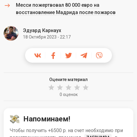
Месси пожертвовал 80 000 евро на
восстановление Мадрида после пожаров
Эдуард Карнаух
18 Октября 2023 - 22:17
Оцените материал
0 оценок
Напоминаем!
Чтобы получить +6500 р. на счет необходимо при