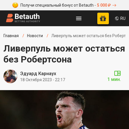
Получи специальный бонус от Betauth -
5 000 ₽
RU
Главная
Новости
Ливерпуль может остаться без Робертс
Ливерпуль может остаться
без Робертсона
Эдуард Карнаух
1 мин.
18 Октября 2023 - 22:17