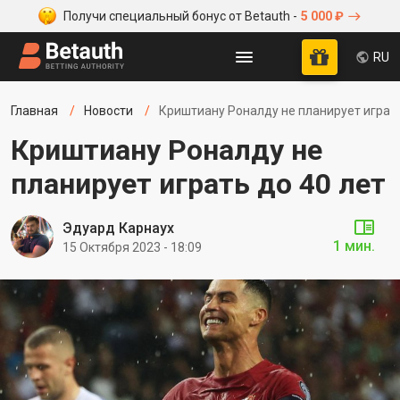
Получи специальный бонус от Betauth -
5 000 ₽
RU
Главная
Новости
Криштиану Роналду не планирует играть
Криштиану Роналду не
планирует играть до 40 лет
Эдуард Карнаух
1 мин.
15 Октября 2023 - 18:09