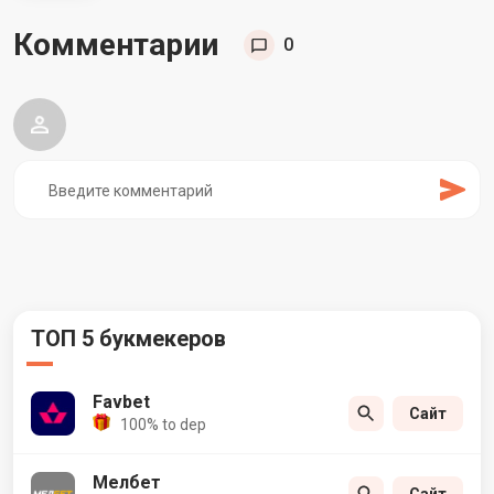
Комментарии
0
ТОП 5 букмекеров
Favbet
Сайт
100% to dep
Мелбет