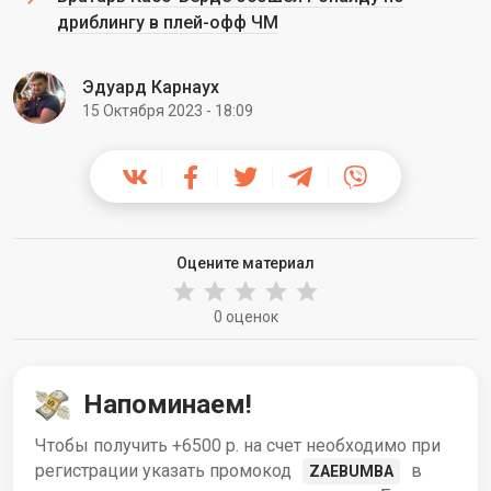
дриблингу в плей-офф ЧМ
Эдуард Карнаух
15 Октября 2023 - 18:09
Оцените материал
0 оценок
Напоминаем!
Чтобы получить +6500 р. на счет необходимо при
регистрации указать промокод
в
ZAEBUMBA