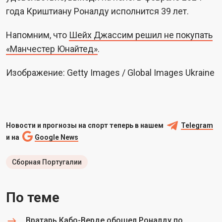
года Криштиану Роналду исполнится 39 лет.
Напомним, что
Шейх Джассим решил не покупать
«Манчестер Юнайтед»
.
Изображение: Getty Images / Global Images Ukraine
Новости и прогнозы на спорт теперь в нашем
Telegram
и на
Google News
Сборная Португалии
По теме
Вратарь Кабо-Верде обошел Роналду по