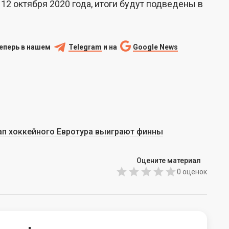
2 октября 2020 года, итоги будут подведены в
теперь в нашем
Telegram
и на
Google News
ап хоккейного Евротура выиграют финны
Оцените материал
в
0 оценок