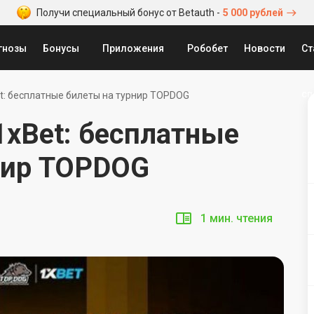
Получи специальный бонус от Betauth -
5 000 рублей
гнозы
Бонусы
Приложения
Робобет
Новости
Ст
1xBet
Мелбет
сп
t: бесплатные билеты на турнир TOPDOG
Мелбет
1xBet
xBet: бесплатные
Париматч
Париматч
нир TOPDOG
Лига Ставок
1Win
1Win
Винлайн
1 мин. чтения