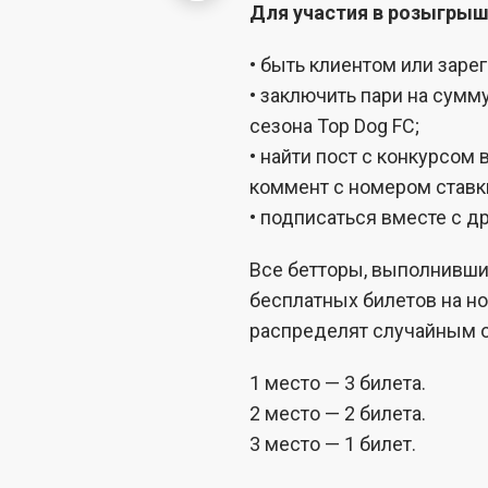
Для участия в розыгрыш
• быть клиентом или заре
• заключить пари на сумм
сезона Top Dog FC;
• найти пост с конкурсом 
коммент с номером ставки
• подписаться вместе с д
Все бетторы, выполнивши
бесплатных билетов на н
распределят случайным 
1 место — 3 билета.
2 место — 2 билета.
3 место — 1 билет.