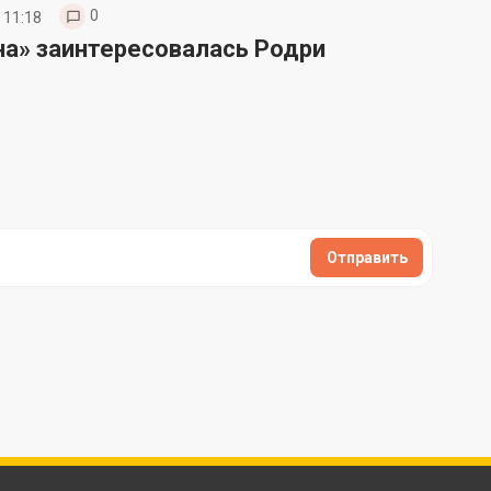
0
 11:18
а» заинтересовалась Родри
Отправить