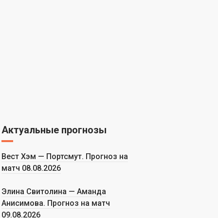
Актуальные прогнозы
Вест Хэм — Портсмут. Прогноз на
матч 08.08.2026
Элина Свитолина — Аманда
Анисимова. Прогноз на матч
09.08.2026