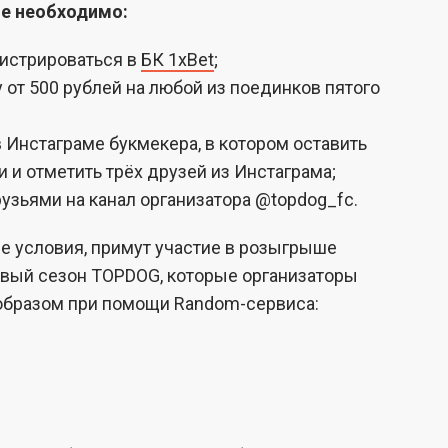
е необходимо:
гистрироваться в
БК 1xBet
;
у от 500 рублей на любой из поединков пятого
в Инстаграме букмекера, в котором оставить
 и отметить трёх друзей из Инстаграма;
рузьями на канал организатора @topdog_fc.
е условия, примут участие в розыгрыше
овый сезон TOPDOG, которые организаторы
образом при помощи Random-сервиса: