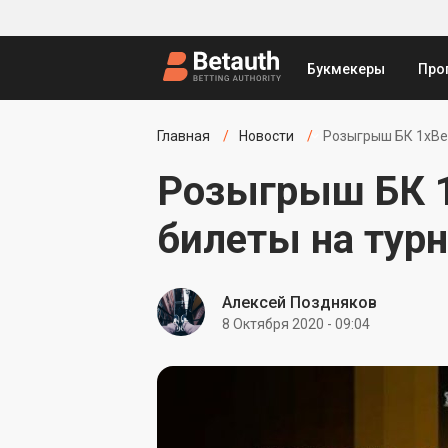
Букмекеры
Про
Топ Букмекеры
1xBet
Главная
Новости
Розыгрыш БК 1xBe
Мелбет
Розыгрыш БК 1
Париматч
билеты на тур
1Win
Букмекеры
Алексей Поздняков
8 Октября 2020 - 09:04