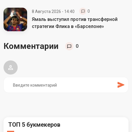
0
8 Августа 2026 - 14:40
Ямаль выступил против трансферной
стратегии Флика в «Барселоне»
Комментарии
0
ТОП 5 букмекеров