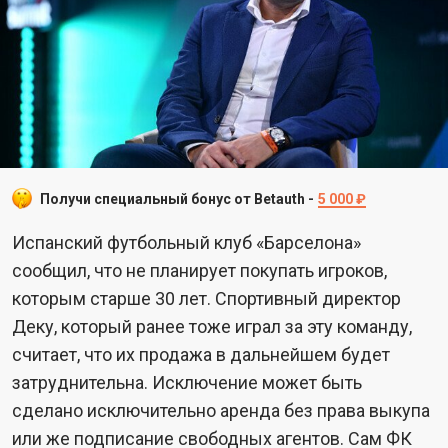
Получи специальный бонус от Betauth -
5 000 ₽
Испанский футбольный клуб «Барселона»
сообщил, что не планирует покупать игроков,
которым старше 30 лет. Спортивный директор
Деку, который ранее тоже играл за эту команду,
считает, что их продажа в дальнейшем будет
затруднительна. Исключение может быть
сделано исключительно аренда без права выкупа
или же подписание свободных агентов. Сам ФК