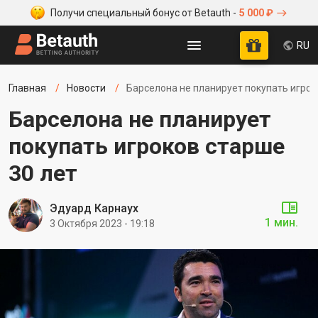
Получи специальный бонус от Betauth -
5 000 ₽
RU
Главная
Новости
Барселона не планирует покупать игрок
Барселона не планирует
покупать игроков старше
30 лет
Эдуард Карнаух
1 мин.
3 Октября 2023 - 19:18