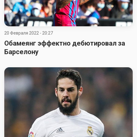
20 Февраля 2022 - 20:27
Обамеянг эффектно дебютировал за
Барселону