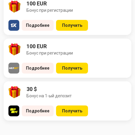
100 EUR
Бонус при регистрации
Подробнее
Получить
100 EUR
Бонус при регистрации
Подробнее
Получить
30 $
Бонус на 1-ый депозит
Подробнее
Получить