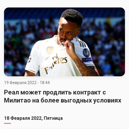
19 Февраля 2022 - 18:44
Реал может продлить контракт с
Милитао на более выгодных условиях
18 Февраля 2022, Пятница