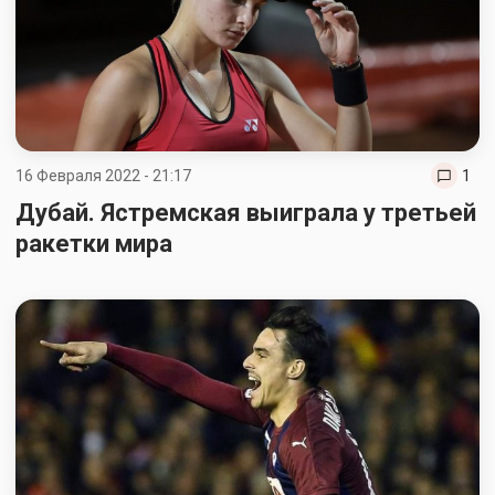
16 Февраля 2022 - 21:17
1
Дубай. Ястремская выиграла у третьей
ракетки мира