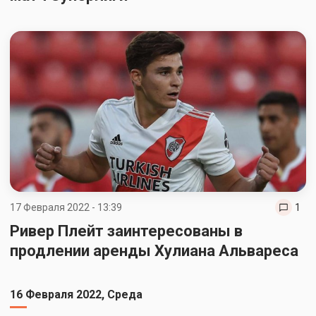
17 Февраля 2022 - 13:39
1
Ривер Плейт заинтересованы в
продлении аренды Хулиана Альвареса
16 Февраля 2022, Среда