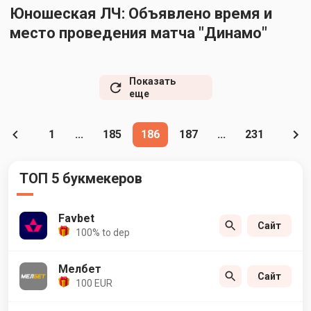
Юношеская ЛЧ: Объявлено время и
место проведения матча "Динамо"
Показать
еще
1
...
185
186
187
...
231
ТОП 5 букмекеров
Favbet
Сайт
100% to dep
Мелбет
Сайт
100 EUR