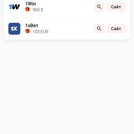
1Win
Сайт
900 $
1xBet
Сайт
100 EUR