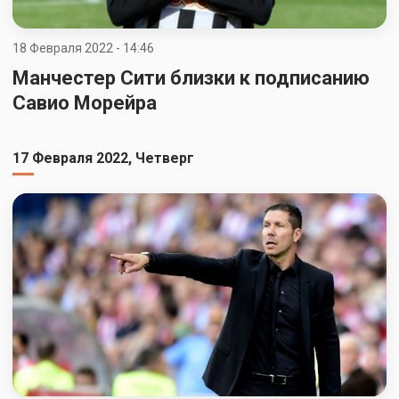
18 Февраля 2022 - 14:46
Манчестер Сити близки к подписанию
Савио Морейра
17 Февраля 2022, Четверг