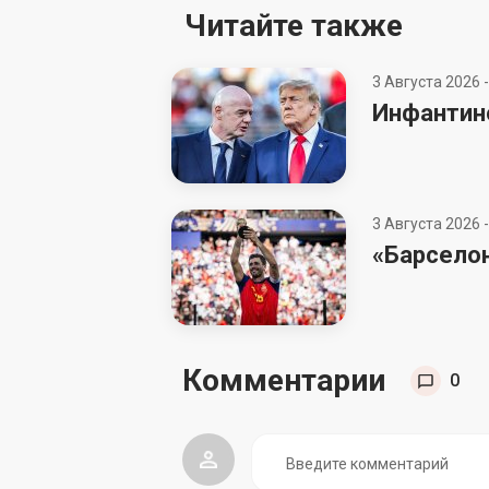
Читайте также
3 Августа 2026 -
Инфантин
3 Августа 2026 -
«Барселон
Комментарии
0