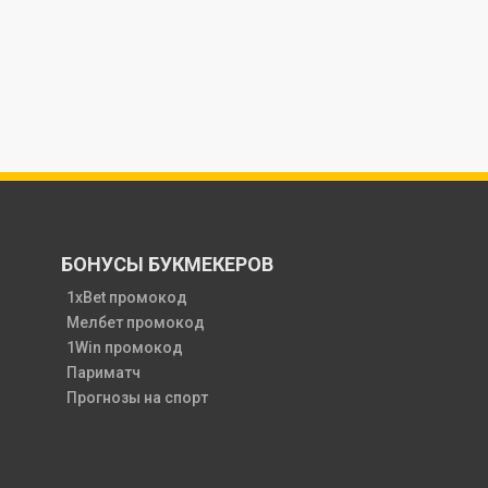
БОНУСЫ БУКМЕКЕРОВ
1xBet промокод
Мелбет промокод
1Win промокод
Париматч
Прогнозы на спорт