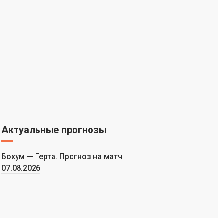
Актуальные прогнозы
Бохум — Герта. Прогноз на матч
07.08.2026