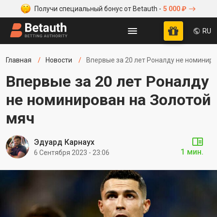
Получи специальный бонус от Betauth -
5 000 ₽
RU
Главная
Новости
Впервые за 20 лет Роналду не номиниро
Впервые за 20 лет Роналду
не номинирован на Золотой
мяч
Эдуард Карнаух
1 мин.
6 Сентября 2023 - 23:06