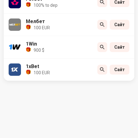
Сайт
100% to dep
Мелбет
Сайт
100 EUR
1Win
Сайт
900 $
1xBet
Сайт
100 EUR