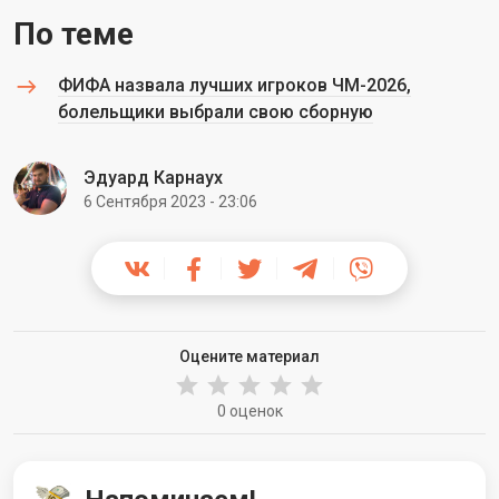
По теме
ФИФА назвала лучших игроков ЧМ-2026,
болельщики выбрали свою сборную
Эдуард Карнаух
6 Сентября 2023 - 23:06
Оцените материал
0 оценок