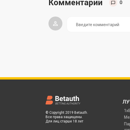
Комментарии
0
ЛУ
1х
© Copyright 2019 Betauth.
Все права защищены.
Ме
Для лиц старше 18 лет
Па