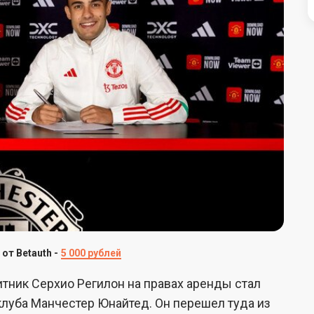
от Betauth -
5 000 рублей
тник Серхио Регилон на правах аренды стал
клуба Манчестер Юнайтед. Он перешел туда из