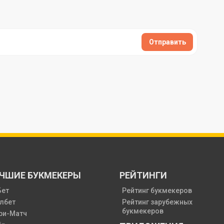
Отправить
ЧШИЕ БУКМЕКЕРЫ
РЕЙТИНГИ
Бет
Рейтинг букмекеров
лбет
Рейтинг зарубежных
букмекеров
ри-Матч