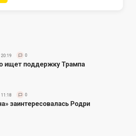
0
 20:19
о ищет поддержку Трампа
0
 11:18
а» заинтересовалась Родри