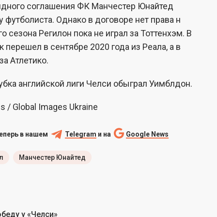
ендного соглашения ФК Манчестер Юнайтед
у футболиста. Однако в договоре нет права н
о сезона Регилон пока не играл за Тоттенхэм. В
 перешел в сентябре 2020 года из Реала, а в
за Атлетико.
убка английской лиги Челси обыграл Уимблдон.
 / Global Images Ukraine
теперь в нашем
Telegram
и на
Google News
л
Манчестер Юнайтед
обеду у «Челси»