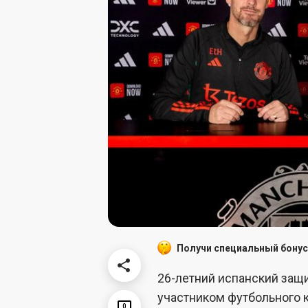
Получи специальный бонус 
26-летний испанский защи
участником футбольного 
0