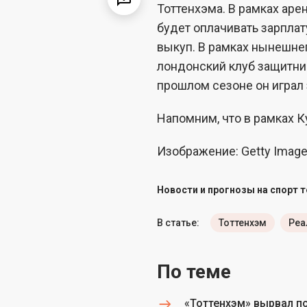
Тоттенхэма. В рамках ар
будет оплачивать зарплат
выкуп. В рамках нынешнег
лондонский клуб защитник
прошлом сезоне он играл 
Напомним, что в рамках К
Изображение: Getty Images
Новости и прогнозы на спорт 
В статье:
Тоттенхэм
Реа
По теме
«Тоттенхэм» вырвал п