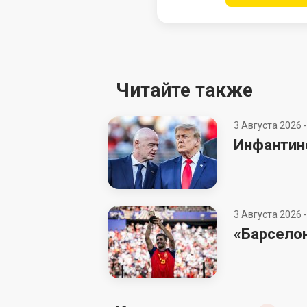
Читайте также
3 Августа 2026 -
Инфантин
3 Августа 2026 -
«Барселон