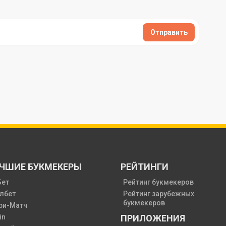
Отправить
ЧШИЕ БУКМЕКЕРЫ
РЕЙТИНГИ
Бет
Рейтинг букмекеров
лбет
Рейтинг зарубежных
букмекеров
ри-Матч
in
ПРИЛОЖЕНИЯ