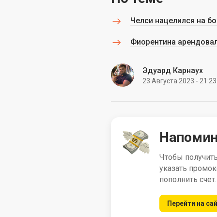
Челси нацелился на б
Фиорентина арендовал
Эдуард Карнаух
23 Августа 2023 - 21:23
Напомин
Чтобы получить
указать промо
пополнить счет
Перейти на са