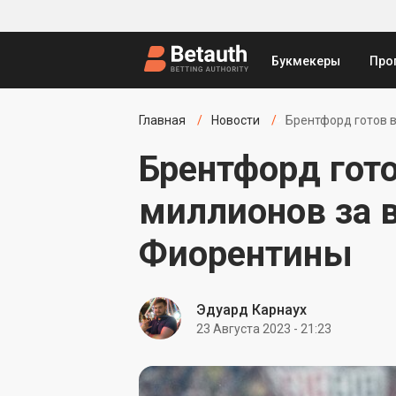
Букмекеры
Про
Топ Букмекеры
1xBet
Главная
Новости
Брентфорд готов 
Мелбет
Брентфорд гот
Париматч
миллионов за в
1Win
Фиорентины
Букмекеры
Эдуард Карнаух
23 Августа 2023 - 21:23