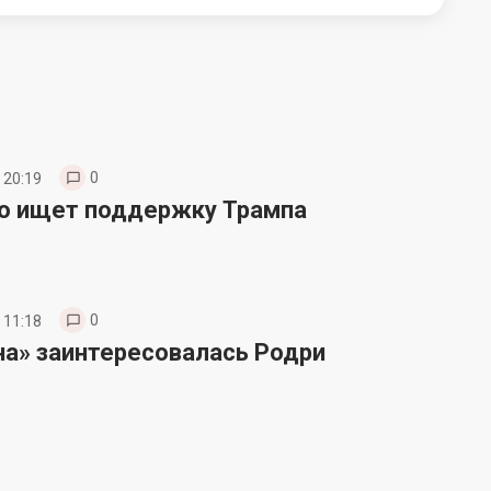
0
 20:19
о ищет поддержку Трампа
0
 11:18
а» заинтересовалась Родри