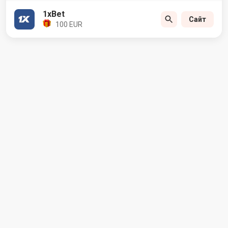
1xBet
Сайт
100 EUR