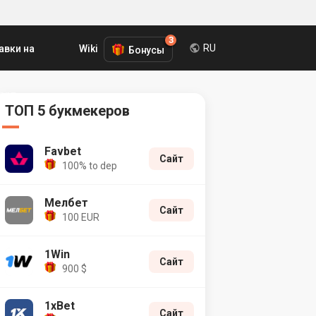
3
RU
авки на
Wiki
Бонусы
орт
ТОП 5 букмекеров
Favbet
Сайт
100% to dep
Мелбет
Сайт
100 EUR
1Win
Сайт
900 $
1xBet
Сайт