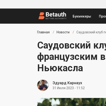
Букмекеры
Про
Топ Букмекеры
1xBet
Главная
Новости
Саудовский клуб 
Мелбет
Саудовский кл
Париматч
французским в
1Win
Ньюкасла
Букмекеры
Эдуард Карнаух
31 Июля 2023 - 11:52