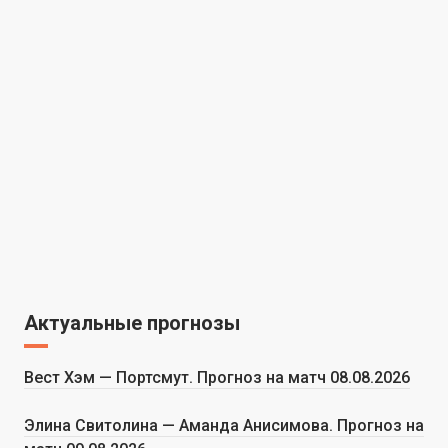
Актуальные прогнозы
Вест Хэм — Портсмут. Прогноз на матч 08.08.2026
Элина Свитолина — Аманда Анисимова. Прогноз на