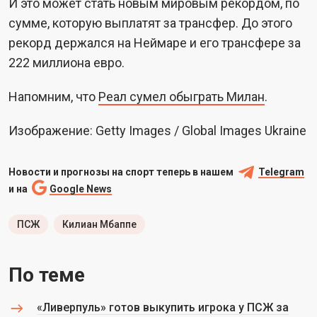
И это может стать новым мировым рекордом, по
сумме, которую выплатят за трансфер. До этого
рекорд держался на Неймаре и его трансфере за
222 миллиона евро.
Напомним, что
Реал сумел обыграть Милан
.
Изображение: Getty Images / Global Images Ukraine
Новости и прогнозы на спорт теперь в нашем
Telegram
и на
Google News
ПСЖ
Килиан Мбаппе
По теме
«Ливерпуль» готов выкупить игрока у ПСЖ за