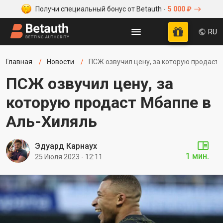
Получи специальный бонус от Betauth -
5 000 ₽
RU
Главная
Новости
ПСЖ озвучил цену, за которую продаст
ПСЖ озвучил цену, за
которую продаст Мбаппе в
Аль-Хиляль
Эдуард Карнаух
1 мин.
25 Июля 2023 - 12:11