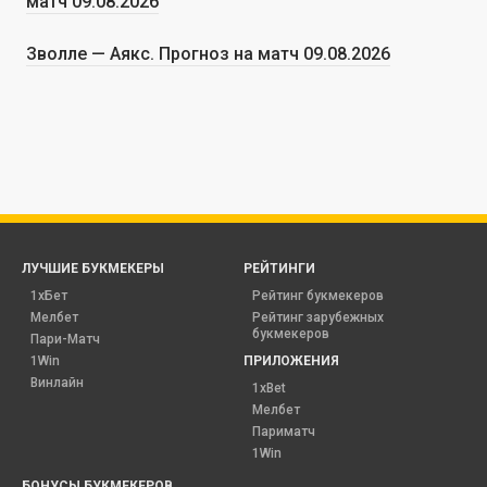
матч 09.08.2026
Зволле — Аякс. Прогноз на матч 09.08.2026
ЛУЧШИЕ БУКМЕКЕРЫ
РЕЙТИНГИ
1хБет
Рейтинг букмекеров
Мелбет
Рейтинг зарубежных
букмекеров
Пари-Матч
1Win
ПРИЛОЖЕНИЯ
Винлайн
1xBet
Мелбет
Париматч
1Win
БОНУСЫ БУКМЕКЕРОВ