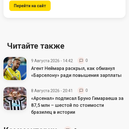
Перейти на сайт
Читайте также
0
9 Августа 2026 - 14:42
Агент Неймара раскрыл, как обманул
«Барселону» ради повышения зарплаты
0
8 Августа 2026 - 20:41
«Арсенал» подписал Бруно Гимараеша за
87,5 млн – шестой по стоимости
бразилец в истории