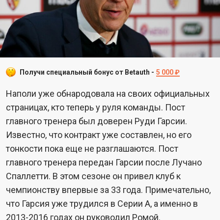
Получи специальный бонус от Betauth -
5 000 ₽
Наполи уже обнародовала на своих официальных
страницах, кто теперь у руля команды. Пост
главного тренера был доверен Руди Гарсии.
Известно, что контракт уже составлен, но его
тонкости пока еще не разглашаются. Пост
главного тренера передан Гарсии после Лучано
Спаллетти. В этом сезоне он привел клуб к
чемпионству впервые за 33 года. Примечательно,
что Гарсия уже трудился в Серии А, а именно в
2013-2016 годах он руководил Ромой.