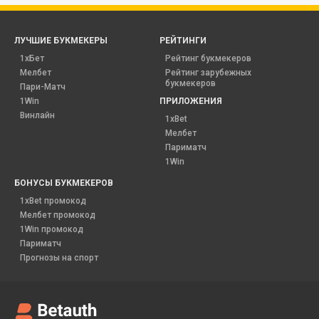
ЛУЧШИЕ БУКМЕКЕРЫ
РЕЙТИНГИ
1хБет
Рейтинг букмекеров
Мелбет
Рейтинг зарубежных
букмекеров
Пари-Матч
1Win
ПРИЛОЖЕНИЯ
Винлайн
1xBet
Мелбет
Париматч
1Win
БОНУСЫ БУКМЕКЕРОВ
1xBet промокод
Мелбет промокод
1Win промокод
Париматч
Прогнозы на спорт