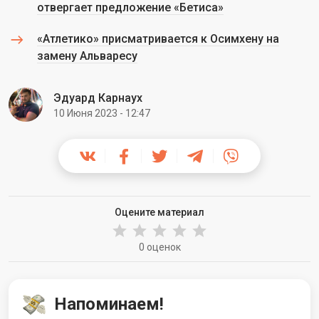
отвергает предложение «Бетиса»
«Атлетико» присматривается к Осимхену на
замену Альваресу
Эдуард Карнаух
10 Июня 2023 - 12:47
Оцените материал
0 оценок
Напоминаем!