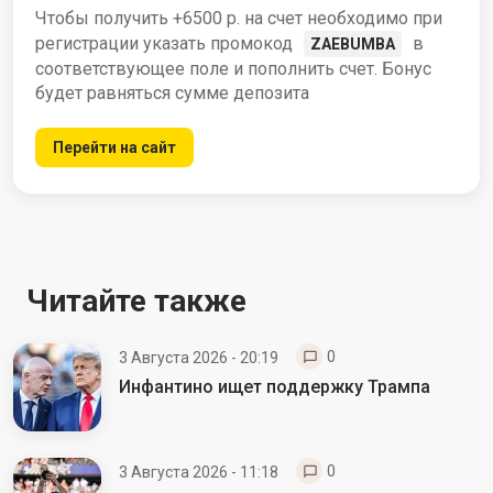
Чтобы получить +6500 р. на счет необходимо при
регистрации указать промокод
в
ZAEBUMBA
соответствующее поле и пополнить счет. Бонус
будет равняться сумме депозита
Перейти на сайт
Читайте также
0
3 Августа 2026 - 20:19
Инфантино ищет поддержку Трампа
0
3 Августа 2026 - 11:18