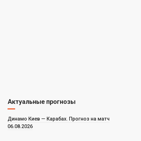
Актуальные прогнозы
Динамо Киев — Карабах. Прогноз на матч
06.08.2026