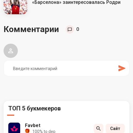
«Барселона» заинтересовалась Родри
Комментарии
0
ТОП 5 букмекеров
Favbet
Сайт
100% to dep