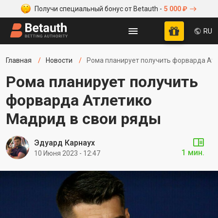
Получи специальный бонус от Betauth -
5 000 ₽
RU
Главная
Новости
Рома планирует получить форварда Атл
Рома планирует получить
форварда Атлетико
Мадрид в свои ряды
Эдуард Карнаух
1 мин.
10 Июня 2023 - 12:47