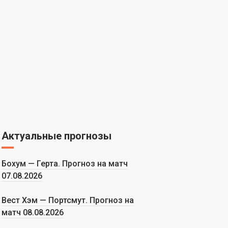
Актуальные прогнозы
Бохум — Герта. Прогноз на матч
07.08.2026
Вест Хэм — Портсмут. Прогноз на
матч 08.08.2026