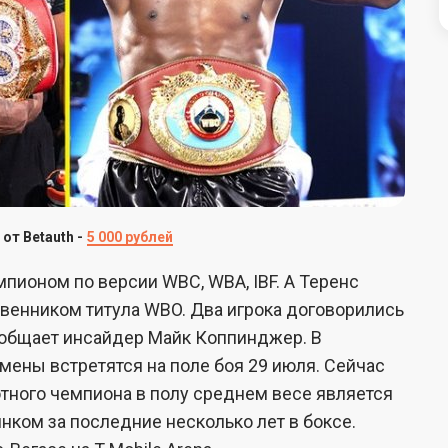
от Betauth -
5 000 рублей
пионом по версии WBC, WBA, IBF. А Теренс
венником титула WBO. Два игрока договорились
сообщает инсайдер Майк Коппинджер. В
мены встретятся на поле боя 29 июля. Сейчас
ютного чемпиона в полу среднем весе является
ом за последние несколько лет в боксе.