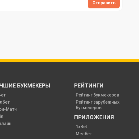
Отправить
ЧШИЕ БУКМЕКЕРЫ
РЕЙТИНГИ
Бет
Рейтинг букмекеров
лбет
Рейтинг зарубежных
букмекеров
ри-Матч
in
ПРИЛОЖЕНИЯ
нлайн
1xBet
Мелбет