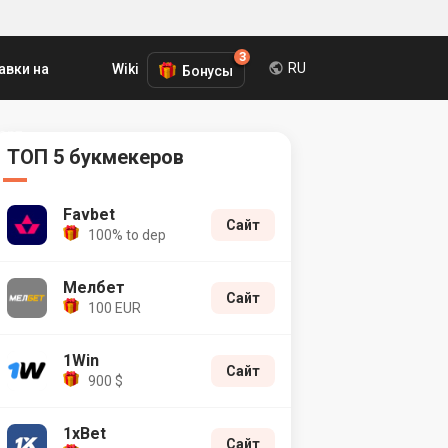
3
RU
авки на
Wiki
Бонусы
орт
ТОП 5 букмекеров
Favbet
Сайт
100% to dep
Мелбет
Сайт
100 EUR
1Win
Сайт
900 $
1xBet
Сайт