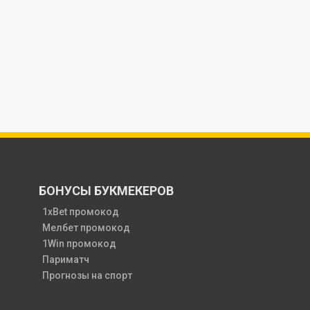
БОНУСЫ БУКМЕКЕРОВ
1xBet промокод
Мелбет промокод
1Win промокод
Париматч
Прогнозы на спорт