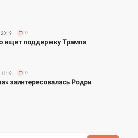
0
 20:19
о ищет поддержку Трампа
0
 11:18
а» заинтересовалась Родри