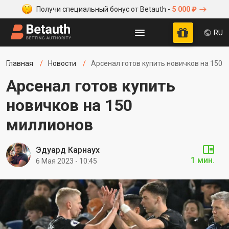
Получи специальный бонус от Betauth -
5 000 ₽
RU
Главная
Новости
Арсенал готов купить новичков на 150 
Арсенал готов купить
новичков на 150
миллионов
Эдуард Карнаух
1 мин.
6 Мая 2023 - 10:45