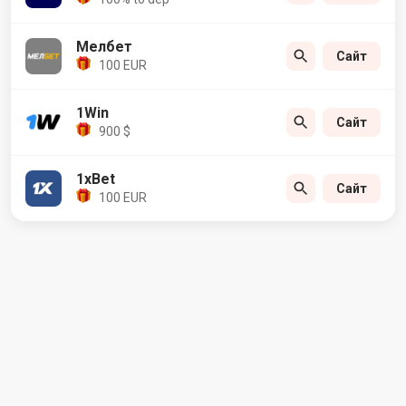
Мелбет
Сайт
100 EUR
1Win
Сайт
900 $
1xBet
Сайт
100 EUR