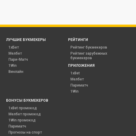
ЛУЧШИЕ БУКМЕКЕРЫ
РЕЙТИНГИ
1хБет
Рейтинг букмекеров
Мелбет
Рейтинг зарубежных
букмекеров
Пари-Матч
1Win
ПРИЛОЖЕНИЯ
Винлайн
1xBet
Мелбет
Париматч
1Win
БОНУСЫ БУКМЕКЕРОВ
1xBet промокод
Мелбет промокод
1Win промокод
Париматч
Прогнозы на спорт