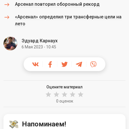
Арсенал повторил оборонный рекорд
«Арсенал» определил три трансферные цели на
лето
Эдуард Карнаух
6 Мая 2023 - 10:45
Оцените материал
0 оценок
Напоминаем!