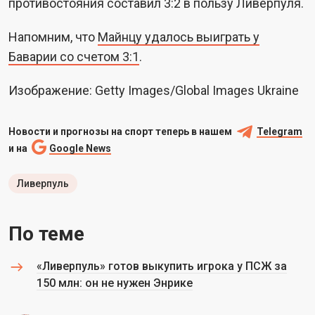
противостояния составил 3:2 в пользу Ливерпуля.
Напомним, что
Майнцу удалось выиграть у
Баварии со счетом 3:1
.
Изображение: Getty Images/Global Images Ukraine
Новости и прогнозы на спорт теперь в нашем
Telegram
и на
Google News
Ливерпуль
По теме
«Ливерпуль» готов выкупить игрока у ПСЖ за
150 млн: он не нужен Энрике