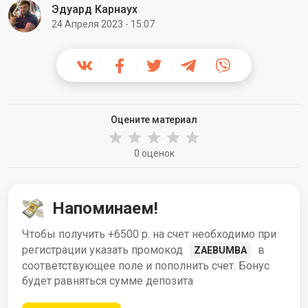
Эдуард Карнаух
24 Апреля 2023 - 15:07
Оцените материал
0 оценок
Напоминаем!
Чтобы получить +6500 р. на счет необходимо при
регистрации указать промокод
в
ZAEBUMBA
соответствующее поле и пополнить счет. Бонус
будет равняться сумме депозита