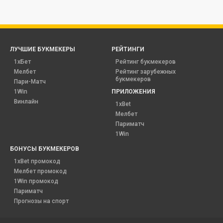
ЛУЧШИЕ БУКМЕКЕРЫ
РЕЙТИНГИ
1хБет
Рейтинг букмекеров
Мелбет
Рейтинг зарубежных
букмекеров
Пари-Матч
1Win
ПРИЛОЖЕНИЯ
Винлайн
1xBet
Мелбет
Париматч
1Win
БОНУСЫ БУКМЕКЕРОВ
1xBet промокод
Мелбет промокод
1Win промокод
Париматч
Прогнозы на спорт