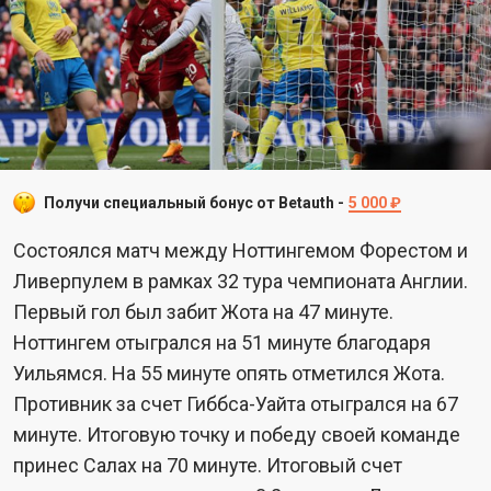
Получи специальный бонус от Betauth -
5 000 ₽
Состоялся матч между Ноттингемом Форестом и
Ливерпулем в рамках 32 тура чемпионата Англии.
Первый гол был забит Жота на 47 минуте.
Ноттингем отыгрался на 51 минуте благодаря
Уильямся. На 55 минуте опять отметился Жота.
Противник за счет Гиббса-Уайта отыгрался на 67
минуте. Итоговую точку и победу своей команде
принес Салах на 70 минуте. Итоговый счет