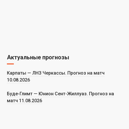
Актуальные прогнозы
Карпаты — ЛНЗ Черкассы. Прогноз на матч
10.08.2026
Буде-Глимт — Юнион Сент-Жиллуаз. Прогноз на
матч 11.08.2026