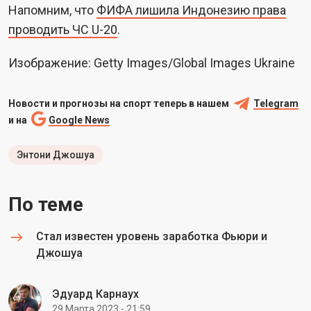
Напомним, что
ФИФА лишила Индонезию права
проводить ЧС U-20
.
Изображение: Getty Images/Global Images Ukraine
Новости и прогнозы на спорт теперь в нашем
Telegram
и на
Google News
Энтони Джошуа
По теме
Стал известен уровень заработка Фьюри и
Джошуа
Эдуард Карнаух
29 Марта 2023 - 21:59