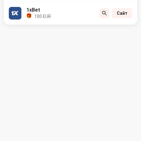
1xBet
Сайт
100 EUR