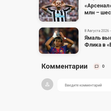
«Арсенал»
млн – шес
8 Августа 2026 -
Ямаль выс
Флика в 
Комментарии
0