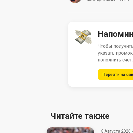
Напомин
Чтобы получить
указать промо
пополнить счет
Перейти на са
Читайте также
8 Августа 2026 -