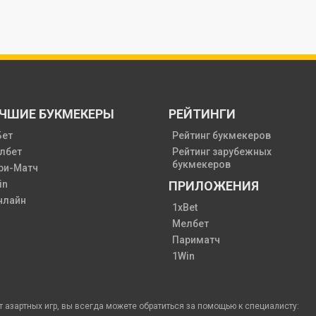
ЧШИЕ БУКМЕКЕРЫ
РЕЙТИНГИ
Бет
Рейтинг букмекеров
лбет
Рейтинг зарубежных
букмекеров
ри-Матч
in
ПРИЛОЖЕНИЯ
нлайн
1xBet
Мелбет
Париматч
1Win
т азартных игр, вы всегда можете обратиться за помощью к специалисту: