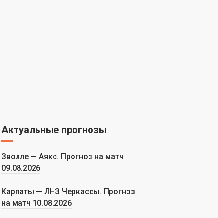
Актуальные прогнозы
Зволле — Аякс. Прогноз на матч
09.08.2026
Карпаты — ЛНЗ Черкассы. Прогноз
на матч 10.08.2026