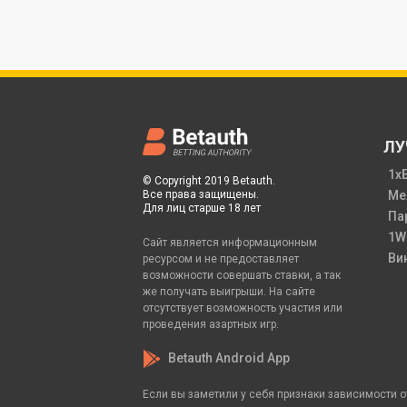
ЛУ
1х
© Copyright 2019 Betauth.
Все права защищены.
Ме
Для лиц старше 18 лет
Па
1W
Сайт является информационным
Ви
ресурсом и не предоставляет
возможности совершать ставки, а так
же получать выигрыши. На сайте
отсутствует возможность участия или
проведения азартных игр.
Betauth Android App
Если вы заметили у себя признаки зависимости о