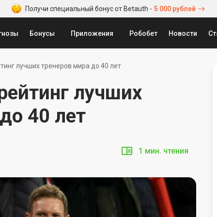
Получи специальный бонус от Betauth -
5 000 рублей
гнозы
Бонусы
Приложения
Робобет
Новости
Ст
1xBet
Мелбет
сп
инг лучших тренеров мира до 40 лет
Мелбет
1xBet
рейтинг лучших
Париматч
Париматч
до 40 лет
Лига Ставок
1Win
1Win
Винлайн
1 мин. чтения