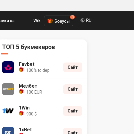
3
RU
авки на
Wiki
Бонусы
орт
ТОП 5 букмекеров
Favbet
Сайт
100% to dep
Мелбет
Сайт
100 EUR
1Win
Сайт
900 $
1xBet
Сайт