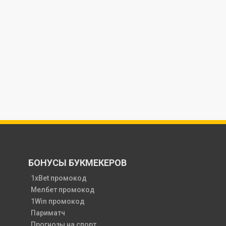
БОНУСЫ БУКМЕКЕРОВ
1xBet промокод
Мелбет промокод
1Win промокод
Париматч
Прогнозы на спорт