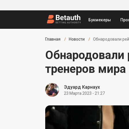
Букмекеры
Про
Топ Букмекеры
1xBet
Главная
Новости
Обнародовали рейт
Мелбет
Обнародовали 
Париматч
тренеров мира 
1Win
Букмекеры
Эдуард Карнаух
23 Марта 2023 - 21:27