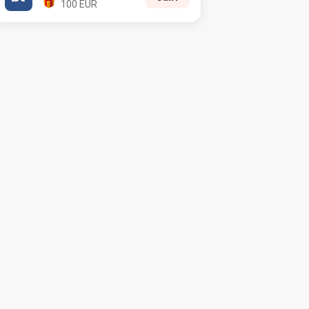
100 EUR