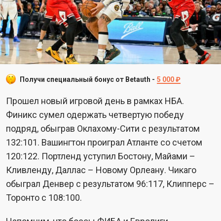
Получи специальный бонус от Betauth -
5 000 ₽
Прошел новый игровой день в рамках НБА.
Финикс сумел одержать четвертую победу
подряд, обыграв Оклахому-Сити с результатом
132:101. Вашингтон проиграл Атланте со счетом
120:122. Портленд уступил Бостону, Майами –
Кливленду, Даллас – Новому Орлеану. Чикаго
обыграл Денвер с результатом 96:117, Клипперс –
Торонто с 108:100.