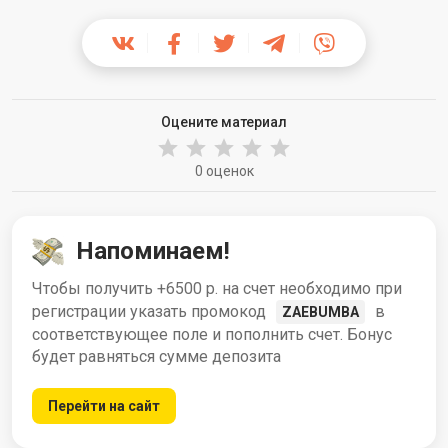
Оцените материал
0 оценок
Напоминаем!
Чтобы получить +6500 р. на счет необходимо при
регистрации указать промокод
в
ZAEBUMBA
соответствующее поле и пополнить счет. Бонус
будет равняться сумме депозита
Перейти на сайт