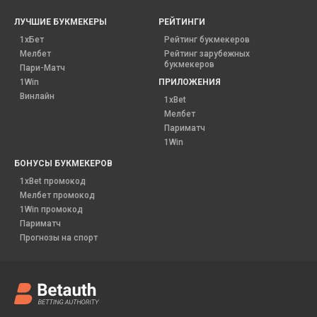
ЛУЧШИЕ БУКМЕКЕРЫ
РЕЙТИНГИ
1хБет
Рейтинг букмекеров
Мелбет
Рейтинг зарубежных
букмекеров
Пари-Матч
1Win
ПРИЛОЖЕНИЯ
Винлайн
1xBet
Мелбет
Париматч
1Win
БОНУСЫ БУКМЕКЕРОВ
1xBet промокод
Мелбет промокод
1Win промокод
Париматч
Прогнозы на спорт