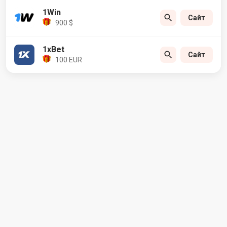
1Win
Сайт
900 $
1xBet
Сайт
100 EUR