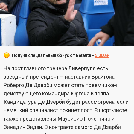
Получи специальный бонус от Betauth -
5 000 ₽
На пост главного тренера Ливерпуля есть
звездный претендент – наставник Брайтона.
Роберто Де Дзерби может стать преемником
действующего командира Юргена Клоппа.
Кандидатура Де Дзерби будет рассмотрена, если
немецкий специалист покинет пост. В шорт-листе
также представлены Маурисио Почеттино и
Зинедин Зидан. В контракте самого Де Дзерби