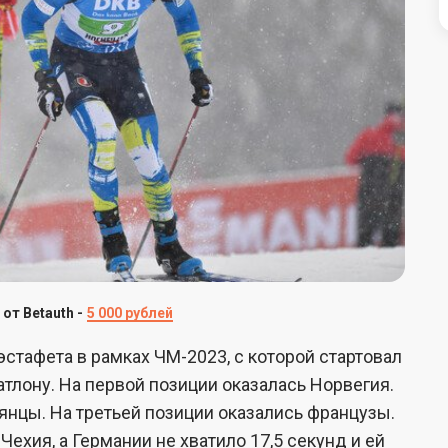
от Betauth -
5 000 рублей
стафета в рамках ЧМ-2023, с которой стартовал
тлону. На первой позиции оказалась Норвегия.
янцы. На третьей позиции оказались французы.
Чехия, а Германии не хватило 17,5 секунд и ей