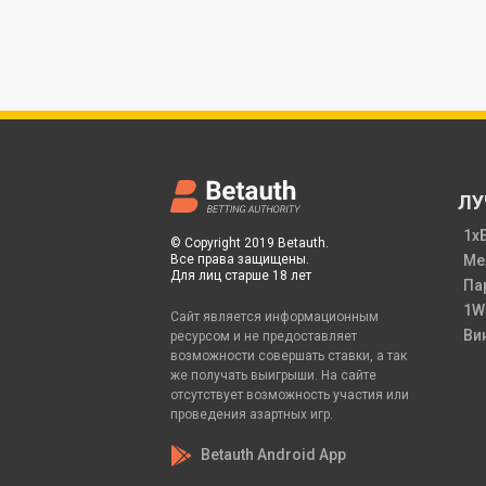
ЛУ
1х
© Copyright 2019 Betauth.
Все права защищены.
Ме
Для лиц старше 18 лет
Па
1W
Сайт является информационным
Ви
ресурсом и не предоставляет
возможности совершать ставки, а так
же получать выигрыши. На сайте
отсутствует возможность участия или
проведения азартных игр.
Betauth Android App