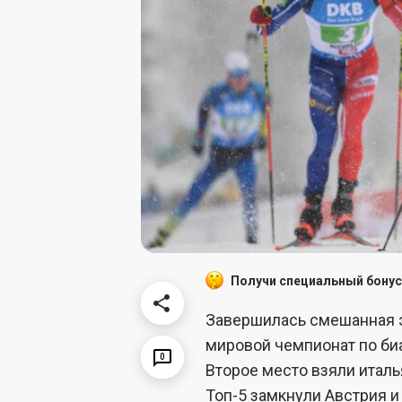
Получи специальный бонус 
Завершилась смешанная э
мировой чемпионат по биа
0
Второе место взяли италь
Топ-5 замкнули Австрия и 