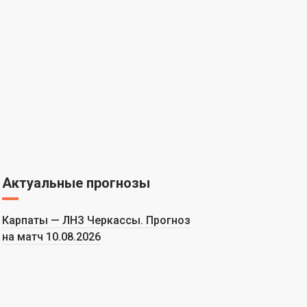
Актуальные прогнозы
Карпаты — ЛНЗ Черкассы. Прогноз
на матч 10.08.2026