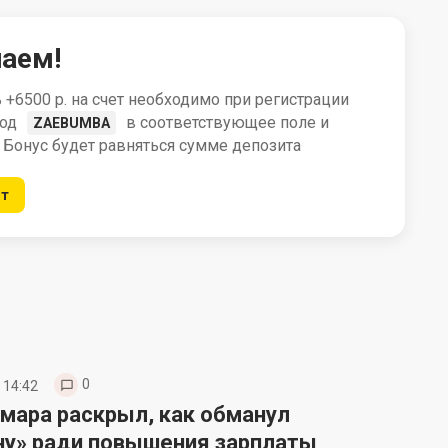
аем!
 +6500 р. на счет необходимо при регистрации
код
в соответствующее поле и
ZAEBUMBA
. Бонус будет равняться сумме депозита
йт
0
 14:42
мара раскрыл, как обманул
ну» ради повышения зарплаты