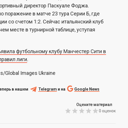
спортивный директор Паскуале Фоджа.
 поражение в матче 23 тура Серии Б, где
ии со счетом 1:2. Сейчас итальянский клуб
ем месте в турнирной таблице, уступая
явила футбольному клубу Манчестер Сити в
равил лиги
.
s/Global Images Ukraine
теперь в нашем
Telegram
и на
Google News
Оцените материал
0 оценок