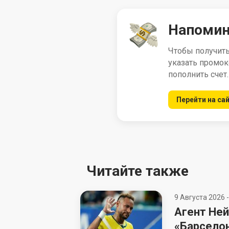
Напомин
Чтобы получить
указать промо
пополнить счет
Перейти на са
Читайте также
9 Августа 2026 -
Агент Ней
«Барсело