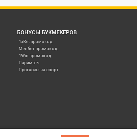
БОНУСЫ БУКМЕКЕРОВ
1xBet промокод
Мелбет промокод
1Win промокод
Париматч
Прогнозы на спорт