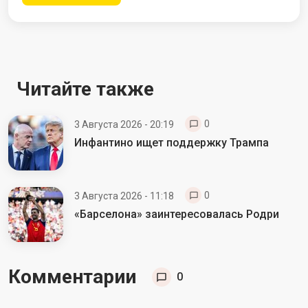
Читайте также
0
3 Августа 2026 - 20:19
Инфантино ищет поддержку Трампа
0
3 Августа 2026 - 11:18
«Барселона» заинтересовалась Родри
Комментарии
0