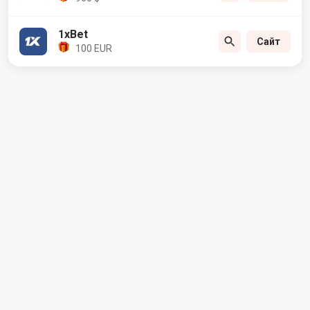
1xBet
Сайт
100 EUR