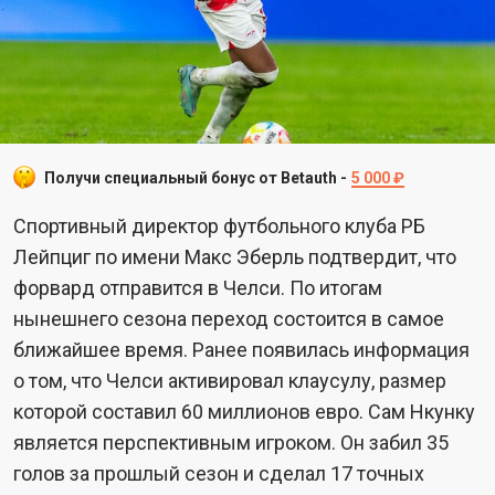
Получи специальный бонус от Betauth -
5 000 ₽
Спортивный директор футбольного клуба РБ
Лейпциг по имени Макс Эберль подтвердит, что
форвард отправится в Челси. По итогам
нынешнего сезона переход состоится в самое
ближайшее время. Ранее появилась информация
о том, что Челси активировал клаусулу, размер
которой составил 60 миллионов евро. Сам Нкунку
является перспективным игроком. Он забил 35
голов за прошлый сезон и сделал 17 точных