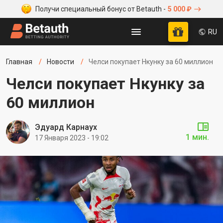
Получи специальный бонус от Betauth -
5 000 ₽
RU
Главная
Новости
Челси покупает Нкунку за 60 миллион
Челси покупает Нкунку за
60 миллион
Эдуард Карнаух
1 мин.
17 Января 2023 - 19:02