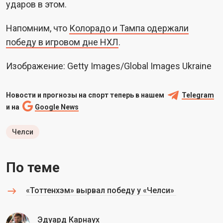
ударов в этом.
Напомним, что
Колорадо и Тампа одержали
победу в игровом дне НХЛ
.
Изображение: Getty Images/Global Images Ukraine
Новости и прогнозы на спорт теперь в нашем
Telegram
и на
Google News
Челси
По теме
«Тоттенхэм» вырвал победу у «Челси»
Эдуард Карнаух