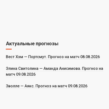
Актуальные прогнозы
Вест Хэм — Портсмут. Прогноз на матч 08.08.2026
Элина Свитолина — Аманда Анисимова. Прогноз на
матч 09.08.2026
Зволле — Аякс. Прогноз на матч 09.08.2026