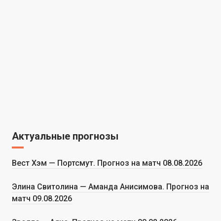
Актуальные прогнозы
Вест Хэм — Портсмут. Прогноз на матч 08.08.2026
Элина Свитолина — Аманда Анисимова. Прогноз на
матч 09.08.2026