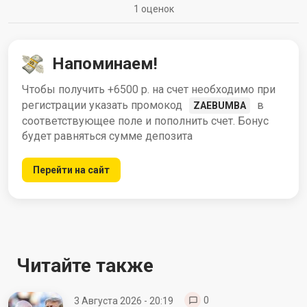
1 оценок
Напоминаем!
Чтобы получить +6500 р. на счет необходимо при
регистрации указать промокод
в
ZAEBUMBA
соответствующее поле и пополнить счет. Бонус
будет равняться сумме депозита
Перейти на сайт
Читайте также
0
3 Августа 2026 - 20:19