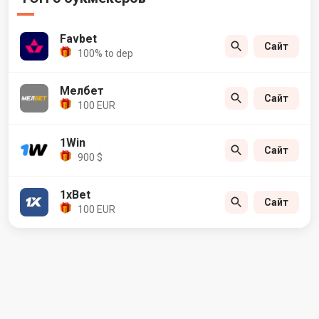
Favbet
Сайт
100% to dep
Мелбет
Сайт
100 EUR
1Win
Сайт
900 $
1xBet
Сайт
100 EUR