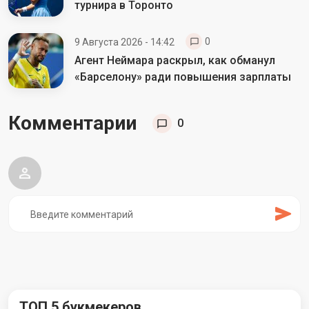
турнира в Торонто
0
9 Августа 2026 - 14:42
Агент Неймара раскрыл, как обманул
«Барселону» ради повышения зарплаты
Комментарии
0
ТОП 5 букмекеров