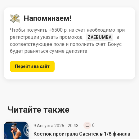
Напоминаем!
Чтобы получить +6500 р. на счет необходимо при
регистрации указать промокод
в
ZAEBUMBA
соответствующее поле и пополнить счет. Бонус
будет равняться сумме депозита
Перейти на сайт
Читайте также
0
9 Августа 2026 - 20:43
Костюк проиграла Свентек в 1/8 финала