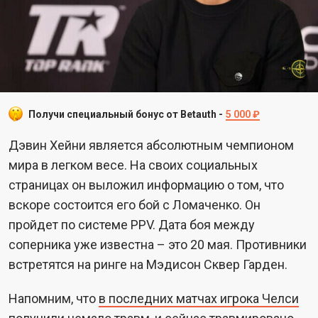
Получи специальный бонус от Betauth -
5 000 ₽
Дэвин Хейни является абсолютным чемпионом
мира в легком весе. На своих социальных
страницах он выложил информацию о том, что
вскоре состоится его бой с Ломаченко. Он
пройдет по системе PPV. Дата боя между
соперника уже известна – это 20 мая. Противники
встретятся на ринге на Мэдисон Сквер Гарден.
Напомним, что
в последних матчах игрока Челси