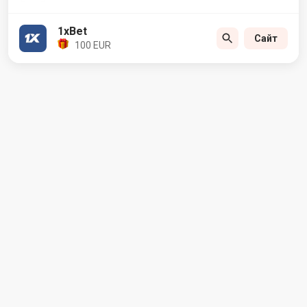
1xBet
Сайт
100 EUR