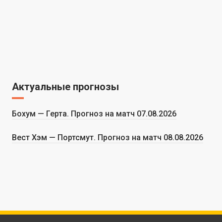
Актуальные прогнозы
Бохум — Герта. Прогноз на матч 07.08.2026
Вест Хэм — Портсмут. Прогноз на матч 08.08.2026