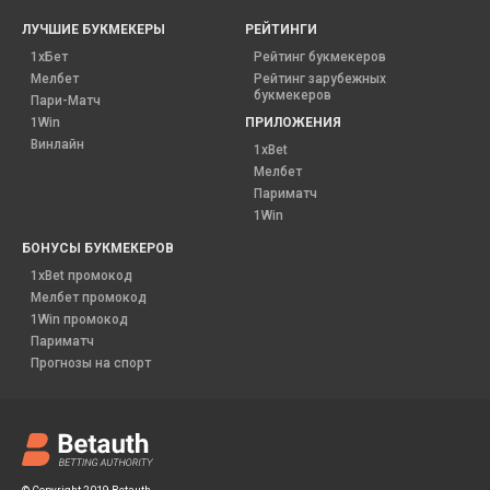
ЛУЧШИЕ БУКМЕКЕРЫ
РЕЙТИНГИ
1хБет
Рейтинг букмекеров
Мелбет
Рейтинг зарубежных
букмекеров
Пари-Матч
1Win
ПРИЛОЖЕНИЯ
Винлайн
1xBet
Мелбет
Париматч
1Win
БОНУСЫ БУКМЕКЕРОВ
1xBet промокод
Мелбет промокод
1Win промокод
Париматч
Прогнозы на спорт