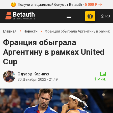
Получи специальный бонус от Betauth -
5 000 ₽
RU
Главная
Новости
Франция обыграла Аргентину в рамках U
Франция обыграла
Аргентину в рамках United
Cup
Эдуард Карнаух
1 мин.
30 Декабря 2022 - 21:49