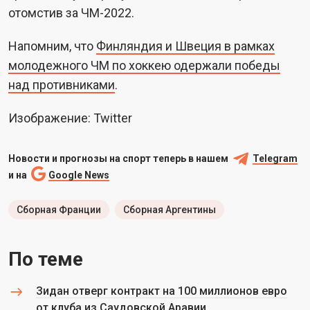
отомстив за ЧМ-2022.
Напомним, что
Финляндия и Швеция в рамках
молодежного ЧМ по хоккею одержали победы
над противниками
.
Изображение: Twitter
Новости и прогнозы на спорт теперь в нашем
Telegram
и на
Google News
Сборная Франции
Сборная Аргентины
По теме
Зидан отверг контракт на 100 миллионов евро
от клуба из Саудовской Аравии