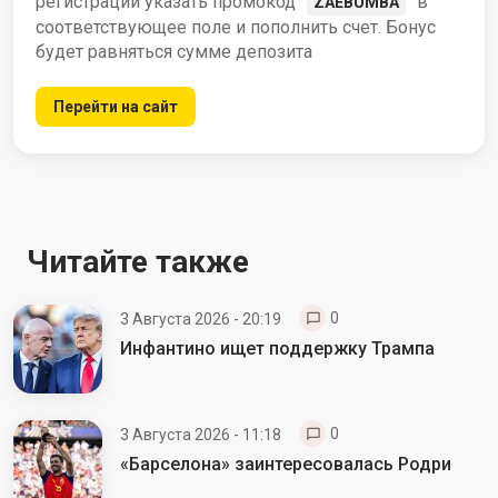
регистрации указать промокод
в
ZAEBUMBA
соответствующее поле и пополнить счет. Бонус
будет равняться сумме депозита
Перейти на сайт
Читайте также
0
3 Августа 2026 - 20:19
Инфантино ищет поддержку Трампа
0
3 Августа 2026 - 11:18
«Барселона» заинтересовалась Родри