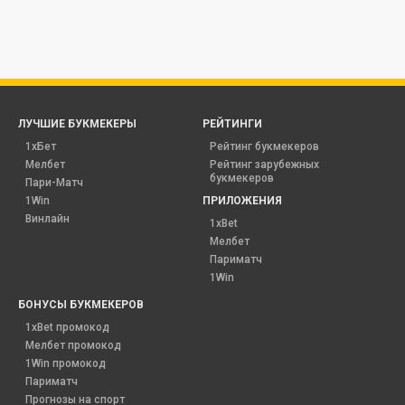
ЛУЧШИЕ БУКМЕКЕРЫ
РЕЙТИНГИ
1хБет
Рейтинг букмекеров
Мелбет
Рейтинг зарубежных
букмекеров
Пари-Матч
1Win
ПРИЛОЖЕНИЯ
Винлайн
1xBet
Мелбет
Париматч
1Win
БОНУСЫ БУКМЕКЕРОВ
1xBet промокод
Мелбет промокод
1Win промокод
Париматч
Прогнозы на спорт