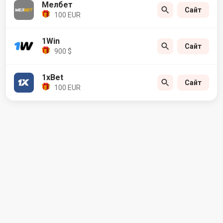
Мелбет
Сайт
100 EUR
1Win
Сайт
900 $
1xBet
Сайт
100 EUR