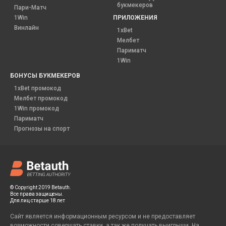
букмекеров
Пари-Матч
1Win
ПРИЛОЖЕНИЯ
Винлайн
1xBet
Мелбет
Париматч
1Win
БОНУСЫ БУКМЕКЕРОВ
1xBet промокод
Мелбет промокод
1Win промокод
Париматч
Прогнозы на спорт
© Copyright 2019 Betauth.
Все права защищены.
Для лиц старше 18 лет
Сайт является информационным ресурсом и не предоставляет
возможности совершать ставки, а так же получать выигрыши. На