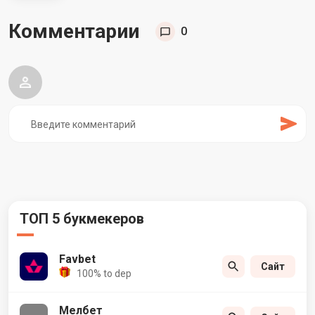
Комментарии
0
ТОП 5 букмекеров
Favbet
Сайт
100% to dep
Мелбет