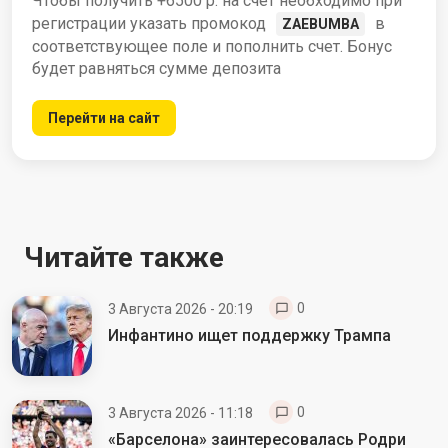
Чтобы получить +6500 р. на счет необходимо при
регистрации указать промокод
в
ZAEBUMBA
соответствующее поле и пополнить счет. Бонус
будет равняться сумме депозита
Перейти на сайт
Читайте также
0
3 Августа 2026 - 20:19
Инфантино ищет поддержку Трампа
0
3 Августа 2026 - 11:18
«Барселона» заинтересовалась Родри