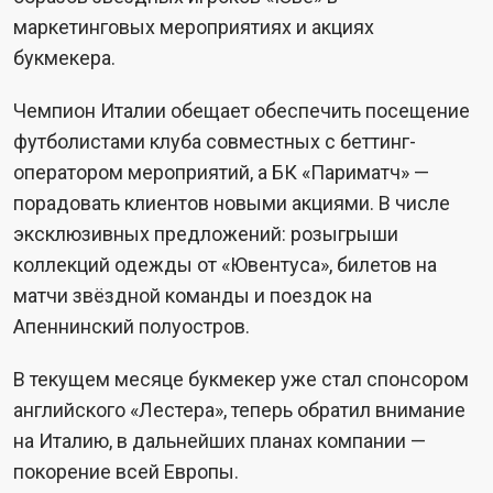
маркетинговых мероприятиях и акциях
букмекера.
Чемпион Италии обещает обеспечить посещение
футболистами клуба совместных с беттинг-
оператором мероприятий, а БК «Париматч» —
порадовать клиентов новыми акциями. В числе
эксклюзивных предложений: розыгрыши
коллекций одежды от «Ювентуса», билетов на
матчи звёздной команды и поездок на
Апеннинский полуостров.
В текущем месяце букмекер уже стал спонсором
английского «Лестера», теперь обратил внимание
на Италию, в дальнейших планах компании —
покорение всей Европы.