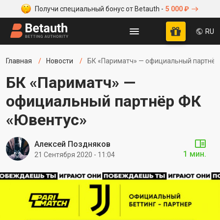
Получи специальный бонус от Betauth -
5 000 ₽
RU
Главная
Новости
БК «Париматч» — официальный партнёр
БК «Париматч» —
официальный партнёр ФК
«Ювентус»
Алексей Поздняков
1 мин.
21 Сентября 2020 - 11:04