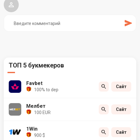
ТОП 5 букмекеров
Favbet
Сайт
100% to dep
Мелбет
Сайт
100 EUR
1Win
Сайт
900 $