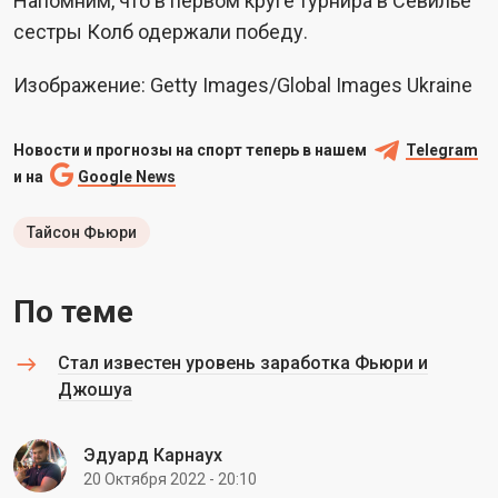
Напомним, что в первом круге турнира в Севилье
сестры Колб одержали победу.
Изображение: Getty Images/Global Images Ukraine
Новости и прогнозы на спорт теперь в нашем
Telegram
и на
Google News
Тайсон Фьюри
По теме
Стал известен уровень заработка Фьюри и
Джошуа
Эдуард Карнаух
20 Октября 2022 - 20:10