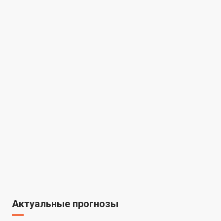
Актуальные прогнозы