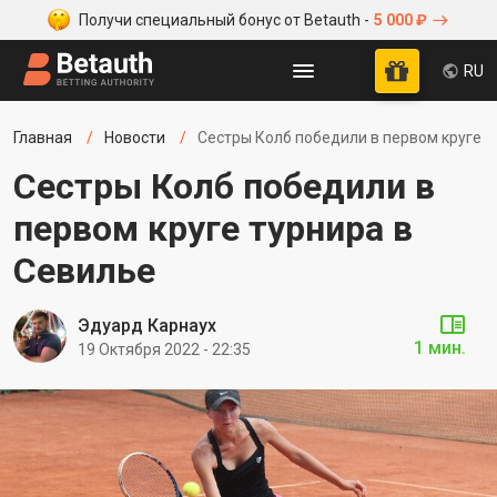
Получи специальный бонус от Betauth -
5 000 ₽
RU
Главная
Новости
Сестры Колб победили в первом круге т
Сестры Колб победили в
первом круге турнира в
Севилье
Эдуард Карнаух
1 мин.
19 Октября 2022 - 22:35