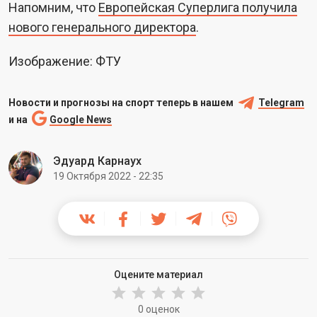
Напомним, что
Европейская Суперлига получила
нового генерального директора
.
Изображение: ФТУ
Новости и прогнозы на спорт теперь в нашем
Telegram
и на
Google News
Эдуард Карнаух
19 Октября 2022 - 22:35
Оцените материал
0 оценок