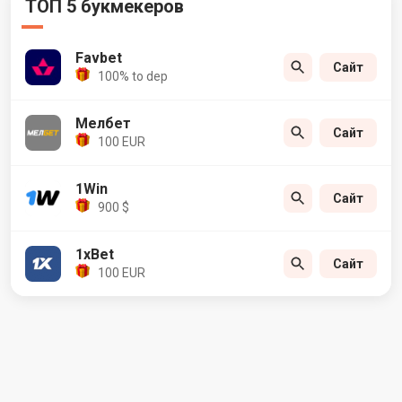
ТОП 5 букмекеров
Favbet
Сайт
100% to dep
Мелбет
Сайт
100 EUR
1Win
Сайт
900 $
1xBet
Сайт
100 EUR