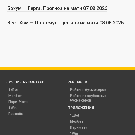
Бохум — Герта. Прогноз на матч 07.08.2026
Вест Хэм — Портсмут. Прогноз на матч 08.08.2026
ЛУЧШИЕ БУКМЕКЕРЫ
РЕЙТИНГИ
1хБет
Рейтинг букмекеров
Мелбет
Рейтинг зарубежных
букмекеров
Пари-Матч
1Win
ПРИЛОЖЕНИЯ
Винлайн
1xBet
Мелбет
Париматч
1Win