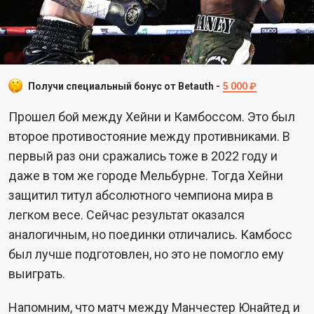
Получи специальный бонус от Betauth -
5 000 ₽
Прошел бой между Хейни и Камбоссом. Это был
второе противостояние между противниками. В
первый раз они сражались тоже в 2022 году и
даже в том же городе Мельбурне. Тогда Хейни
защитил титул абсолютного чемпиона мира в
легком весе. Сейчас результат оказался
аналогичным, но поединки отличались. Камбосс
был лучше подготовлен, но это не помогло ему
выиграть.
Напомним, что
матч между Манчестер Юнайтед и