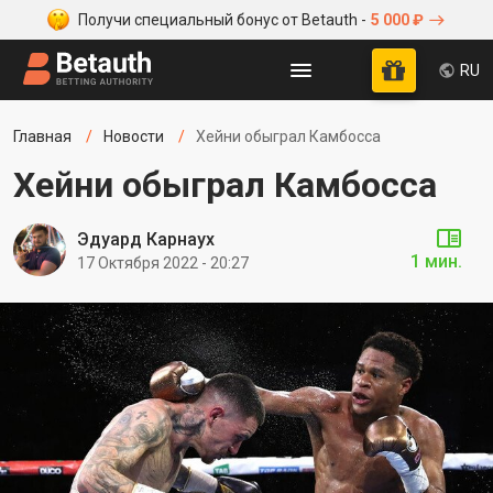
Получи специальный бонус от Betauth -
5 000 ₽
RU
Главная
Новости
Хейни обыграл Камбосса
Хейни обыграл Камбосса
Эдуард Карнаух
1 мин.
17 Октября 2022 - 20:27