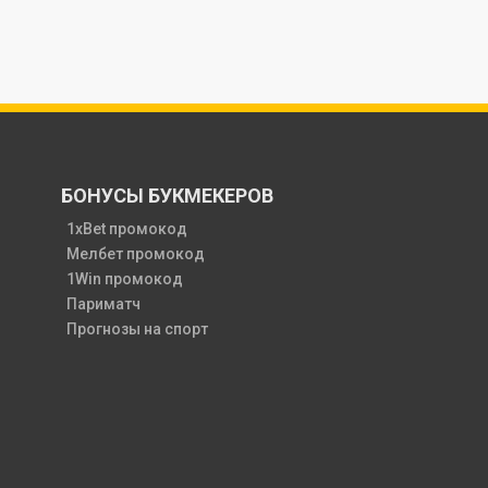
БОНУСЫ БУКМЕКЕРОВ
1xBet промокод
Мелбет промокод
1Win промокод
Париматч
Прогнозы на спорт