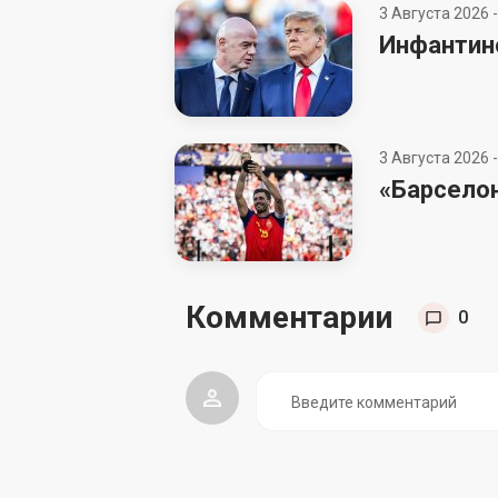
3 Августа 2026 -
Инфантин
3 Августа 2026 -
«Барселон
Комментарии
0