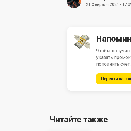
21 Февраля 2021 - 17:0
Напомин
Чтобы получить
указать промо
пополнить счет
Перейти на са
Читайте также