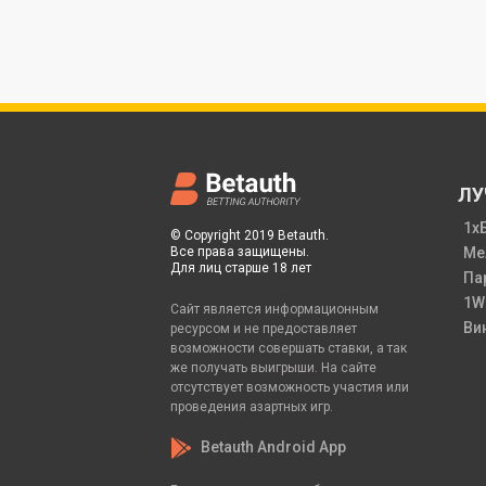
ЛУ
1х
© Copyright 2019 Betauth.
Все права защищены.
Ме
Для лиц старше 18 лет
Па
1W
Сайт является информационным
Ви
ресурсом и не предоставляет
возможности совершать ставки, а так
же получать выигрыши. На сайте
отсутствует возможность участия или
проведения азартных игр.
Betauth Android App