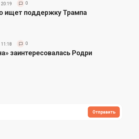
0
 20:19
о ищет поддержку Трампа
0
 11:18
а» заинтересовалась Родри
Отправить