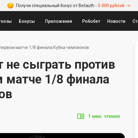
Получи специальный бонус от Betauth -
5 000 рублей
гнозы
Бонусы
Приложения
Робобет
Новости
Ст
1xBet
Мелбет
сп
Мелбет
1xBet
 первом матче 1/8 финала Кубка чемпионов
Париматч
Париматч
 не сыграть против
Лига Ставок
1Win
м матче 1/8 финала
1Win
ов
Винлайн
1 мин. чтения