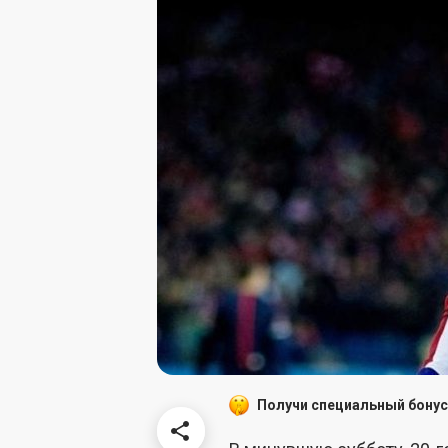
Получи специальный бонус 