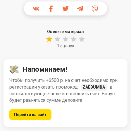
Оцените материал
1 оценок
Напоминаем!
Чтобы получить +6500 р. на счет необходимо при
регистрации указать промокод
в
ZAEBUMBA
соответствующее поле и пополнить счет. Бонус
будет равняться сумме депозита
Перейти на сайт