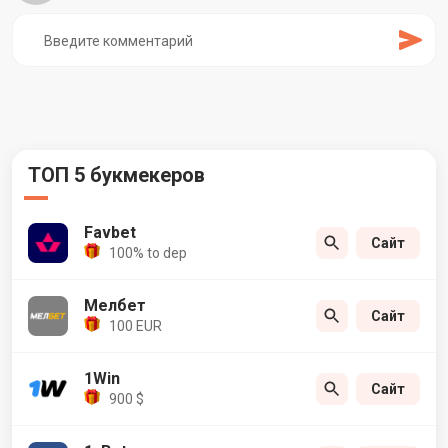
ТОП 5 букмекеров
Favbet
Сайт
100% to dep
Мелбет
Сайт
100 EUR
1Win
Сайт
900 $