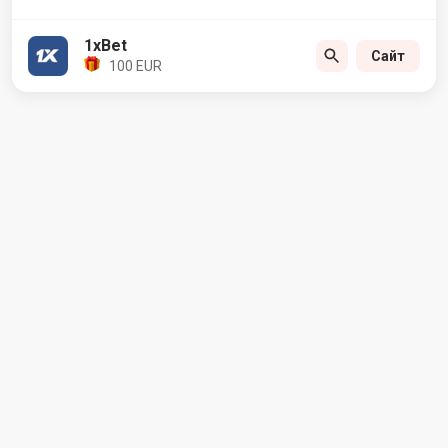
1xBet
Сайт
100 EUR