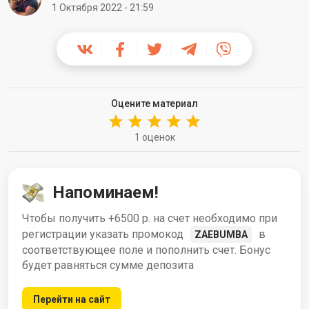
1 Октября 2022 - 21:59
Оцените материал
1 оценок
Напоминаем!
Чтобы получить +6500 р. на счет необходимо при
регистрации указать промокод
в
ZAEBUMBA
соответствующее поле и пополнить счет. Бонус
будет равняться сумме депозита
Перейти на сайт